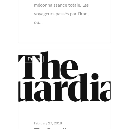
méconnaissance totale. Les
voyageurs passés par l’Iran,
ou…
Press
February 27, 2018