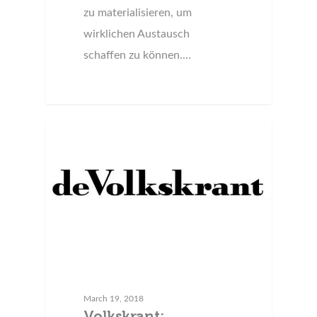
zu materialisieren, um
wirklichen Austausch
schaffen zu können.…
Press
March 19, 2018
Volkskrant: