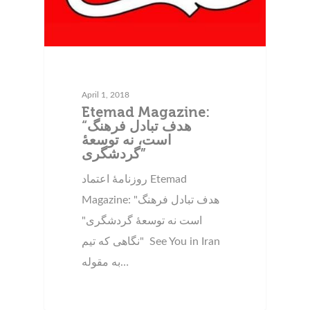
April 1, 2018
Etemad Magazine:
“هدف تبادل فرهنگ
است، نه توسعهٔ
گردشگری”
روزنامهٔ اعتماد Etemad
Magazine: "هدف تبادل فرهنگ
است نه توسعهٔ گردشگری"
"نگاهی که تیم See You in Iran
به مقوله…